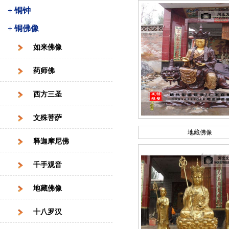
+ 铜钟
+ 铜佛像
如来佛像
药师佛
西方三圣
文殊菩萨
地藏佛像
释迦摩尼佛
千手观音
地藏佛像
十八罗汉