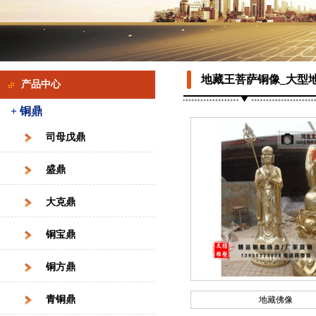
地藏王菩萨铜像_大型
产品中心
+ 铜鼎
司母戊鼎
盛鼎
大克鼎
铜宝鼎
铜方鼎
青铜鼎
地藏佛像