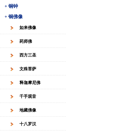
+ 铜钟
+ 铜佛像
如来佛像
药师佛
西方三圣
文殊菩萨
释迦摩尼佛
千手观音
地藏佛像
十八罗汉