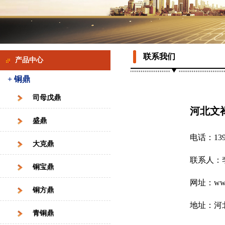
联系我们
产品中心
+ 铜鼎
司母戊鼎
河北文
盛鼎
电话：1393
大克鼎
联系人：
铜宝鼎
网址：www.l
铜方鼎
地址：河
青铜鼎