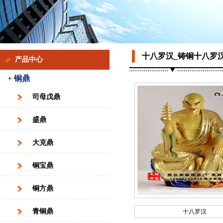
十八罗汉_铸铜十八罗
产品中心
+ 铜鼎
司母戊鼎
盛鼎
大克鼎
铜宝鼎
铜方鼎
青铜鼎
十八罗汉