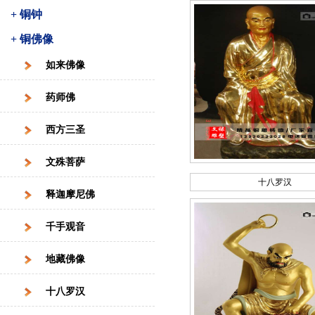
+ 铜钟
+ 铜佛像
如来佛像
药师佛
西方三圣
文殊菩萨
十八罗汉
释迦摩尼佛
千手观音
地藏佛像
十八罗汉