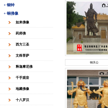
+ 铜钟
+ 铜佛像
如来佛像
药师佛
西方三圣
文殊菩萨
铜关公
释迦摩尼佛
千手观音
地藏佛像
十八罗汉