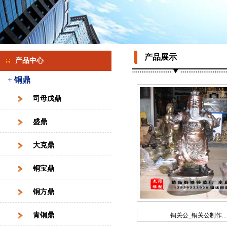
产品展示
产品中心
+ 铜鼎
司母戊鼎
盛鼎
大克鼎
铜宝鼎
铜方鼎
青铜鼎
铜关公_铜关公制作...